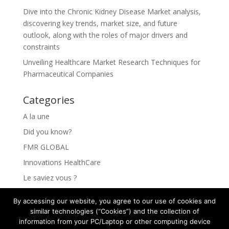
Dive into the Chronic Kidney Disease Market analysis,
discovering key trends, market size, and future
outlook, along with the roles of major drivers and
constraints
Unveiling Healthcare Market Research Techniques for
Pharmaceutical Companies
Categories
A la une
Did you know?
FMR GLOBAL
Innovations HealthCare
Le saviez vous ?
Les Innovations HealthCare
By accessing our website, you agree to our use of cookies and
Les secrets pour comprendre vos clients
similar technologies (“Cookies”) and the collection of
information from your PC/Laptop or other computing device
Rejoindre FMR GLOBAL HEALTH