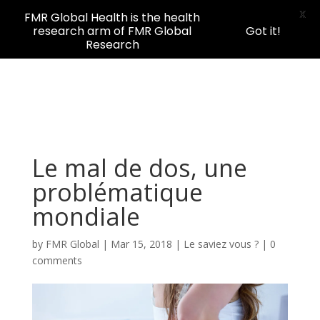
X
FMR Global Health is the health
research arm of FMR Global
Got it!
Research
Le mal de dos, une
problématique
mondiale
by
FMR Global
|
Mar 15, 2018
|
Le saviez vous ?
|
0
comments