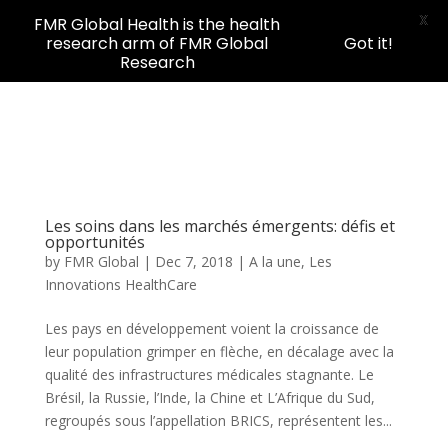
X
FMR Global Health is the health
research arm of FMR Global
Got it!
Research
Les soins dans les marchés émergents: défis et
opportunités
by
FMR Global
|
Dec 7, 2018
|
A la une
,
Les
Innovations HealthCare
Les pays en développement voient la croissance de
leur population grimper en flèche, en décalage avec la
qualité des infrastructures médicales stagnante. Le
Brésil, la Russie, l’Inde, la Chine et L’Afrique du Sud,
regroupés sous l’appellation BRICS, représentent les...