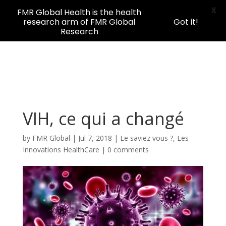
X
FMR Global Health is the health
research arm of FMR Global
Got it!
Research
VIH, ce qui a changé
by
FMR Global
|
Jul 7, 2018
|
Le saviez vous ?
,
Les
Innovations HealthCare
|
0 comments