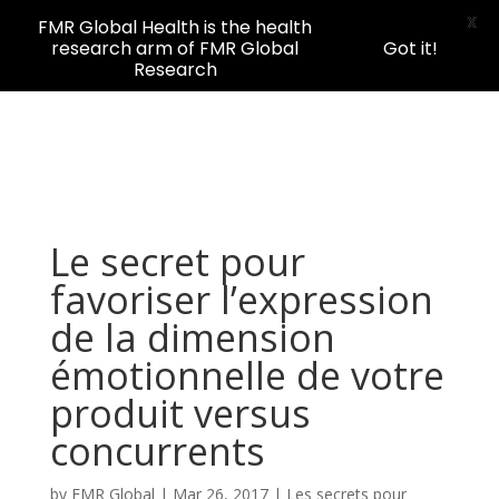
X
FMR Global Health is the health
research arm of FMR Global
Got it!
Research
Le secret pour
favoriser l’expression
de la dimension
émotionnelle de votre
produit versus
concurrents
by
FMR Global
|
Mar 26, 2017
|
Les secrets pour