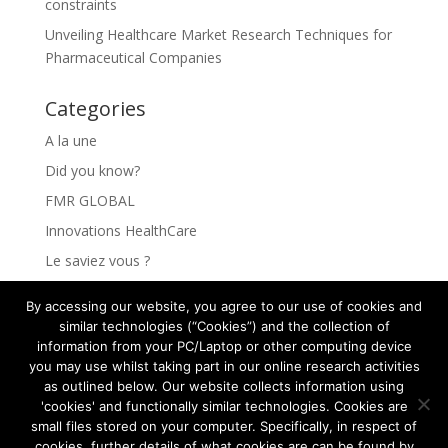
constraints
Unveiling Healthcare Market Research Techniques for
Pharmaceutical Companies
Categories
A la une
Did you know?
FMR GLOBAL
Innovations HealthCare
Le saviez vous ?
Les Innovations HealthCare
By accessing our website, you agree to our use of cookies and
Les secrets pour comprendre vos clients
similar technologies (“Cookies”) and the collection of
information from your PC/Laptop or other computing device
Rejoindre FMR GLOBAL HEALTH
you may use whilst taking part in our online research activities
The secrets to understanding your clients
as outlined below. Our website collects information using
'cookies' and functionally similar technologies. Cookies are
small files stored on your computer. Specifically, in respect of
cookies, further details of what cookies are can be found by