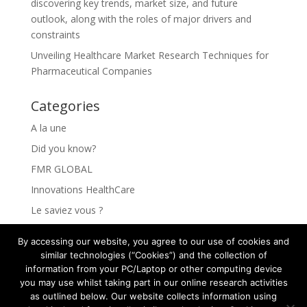
discovering key trends, market size, and future
outlook, along with the roles of major drivers and
constraints
Unveiling Healthcare Market Research Techniques for
Pharmaceutical Companies
Categories
A la une
Did you know?
FMR GLOBAL
Innovations HealthCare
Le saviez vous ?
Les Innovations HealthCare
By accessing our website, you agree to our use of cookies and
Les secrets pour comprendre vos clients
similar technologies (“Cookies”) and the collection of
information from your PC/Laptop or other computing device
Rejoindre FMR GLOBAL HEALTH
you may use whilst taking part in our online research activities
The secrets to understanding your clients
as outlined below. Our website collects information using