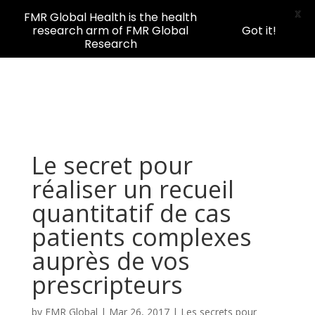
X
FMR Global Health is the health
research arm of FMR Global
Got it!
Research
Le secret pour
réaliser un recueil
quantitatif de cas
patients complexes
auprès de vos
prescripteurs
by
FMR Global
|
Mar 26, 2017
|
Les secrets pour