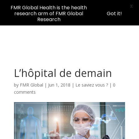
X
FMR Global Health is the health
research arm of FMR Global
Got it!
Research
L’hôpital de demain
by
FMR Global
|
Jun 1, 2018
|
Le saviez vous ?
|
0
comments