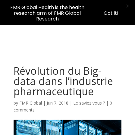
X
FMR Global Health is the health
research arm of FMR Global
Got it!
Research
Révolution du Big-
data dans l’industrie
pharmaceutique
by
FMR Global
|
Jun 7, 2018
|
Le saviez vous ?
|
0
comments